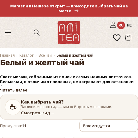
Перейти
Магазин в Нешере открыт — приходите выбрать чай на
к
месте
контенту
Войти
RU
HE
Избранное
Корзина
Главная
Каталог
Все чаи
Белый и желтый чай
Белый и желтый чай
Светлые чаи, собранные из почек и самых нежных листочков.
Белые чаи, в отличии от зеленых, не нагревают для остановки
ферментации, а дают высохнуть естественным путем —
Читать далее
благодаря этому они приобретают характерные травянистые и
медовые ноты во вкусе. Желтые чаи похожи на зеленые, но в
процессе обработки проходят процедуру томления без
Как выбрать чай?
доступа воздуха, в результате чего лист слегка желтеет и
Загляните в наш гид — там всё простыми словами.
приобретает особый оттенок топленого молока.
Смотреть гид
→
Охлаждают и расслабляют, снижают давление.
Продуктов:
11
Можно заваривать холодной водой.