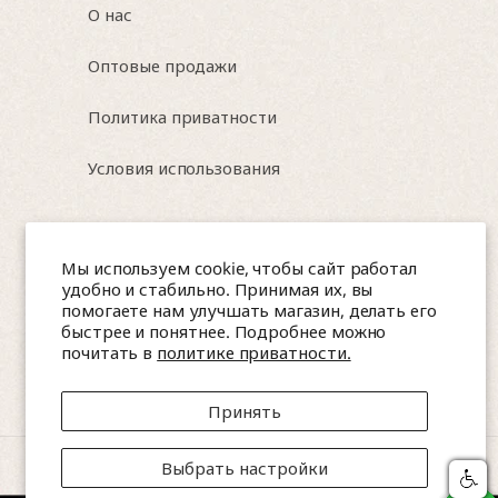
О нас
Оптовые продажи
Политика приватности
Условия использования
Israel, Nesher, HaTa'asiya 8
Мы используем cookie, чтобы сайт работал
удобно и стабильно. Принимая их, вы
📞 0544565047, 0584257583 (WhatsApp)
помогаете нам улучшать магазин, делать его
быстрее и понятнее. Подробнее можно
📩 amitea.co.il@gmail.com
почитать в
политике приватности.
Принять
Способы
Выбрать настройки
© 2026,
Amitea
оплаты