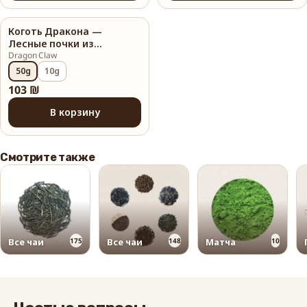
Коготь Дракона —
Лесные почки из
Вьетнама
Dragon Claw
50g
10g
103 ₪
В корзину
Смотрите также
Все чаи
175
Все чаи
148
Матча
10