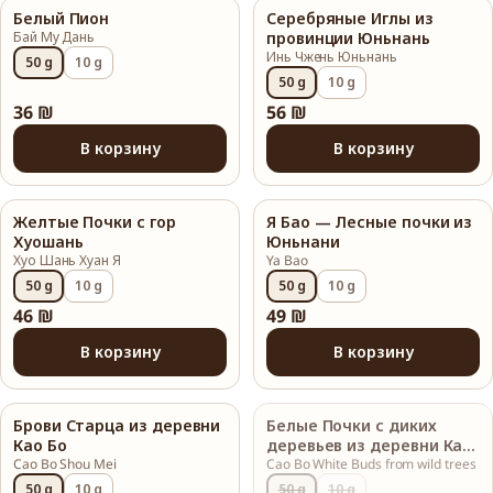
Белый Пион
Серебряные Иглы из
Бай Му Дань
провинции Юньнань
Инь Чжень Юньнань
50 g
10 g
50 g
10 g
36 ₪
56 ₪
В корзину
В корзину
Желтые Почки с гор
Я Бао — Лесные почки из
Хуошань
Юньнани
Хуо Шань Хуан Я
Ya Bao
50 g
10 g
50 g
10 g
46 ₪
49 ₪
В корзину
В корзину
Брови Старца из деревни
Белые Почки с диких
Распродано
Као Бо
деревьев из деревни Као
Cao Bo Shou Mei
Бо
Cao Bo White Buds from wild trees
50 g
10 g
50 g
10 g