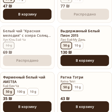
47 ₪
77 ₪
В корзину
Распродано
Белый чай "Красная
Выдержанный Белый
Распродано
мелодия" с озера Солнца
Пион 2015
и Луны
Хун Юнь Бай Ча
Лао Бай Му Дань
10 g
50 g
10 g
69 ₪
130 ₪
Распродано
В корзину
Фирменный белый чай
Ратна Тэтри
AMITEA
Ratna Tetri
Бай Бин Ча
50 g
10 g
50 g
100 g
10 g
35 ₪
43 ₪
В корзину
В корзину