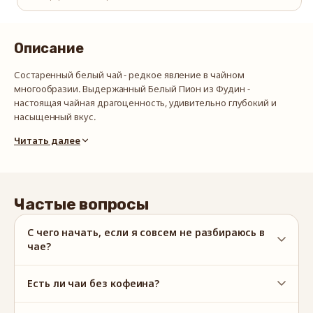
Описание
Состаренный белый чай - редкое явление в чайном
многообразии. Выдержанный Белый Пион из Фудин -
настоящая чайная драгоценность, удивительно глубокий и
насыщенный вкус.
Читать далее
Сбор: пр. Фуцзянь, Китай, весна 2015 г
Способ приготовления: 2 г на 100 мл воды (90-100°C), настаивать
1-2 минуты. Мы советуем заваривать чай несколько раз,
постепенно увеличивая время настаивания.
Частые вопросы
С чего начать, если я совсем не разбираюсь в
чае?
Есть ли чаи без кофеина?