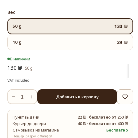
Вес
50 g
130 ₪
10 g
29 ₪
В наличии
130 ₪
50 g
VAT included
Добавить в корзину
Уменьшить
Увеличить
количество
количество
Выдержанный
Выдержанный
Пункт выдачи
22 ₪
·
бесплатно от 250 ₪
Белый
Белый
Курьер до двери
40 ₪
·
бесплатно от 400 ₪
Пион
Пион
Самовывоз из магазина
Бесплатно
2015
2015
Нешер, рядом с Хайфой