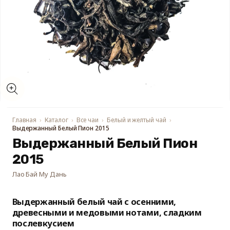
Открыть
медиа-
файлы
1
в
модальном
Главная
Каталог
Все чаи
Белый и желтый чай
окне
Выдержанный Белый Пион 2015
Выдержанный Белый Пион
2015
Лао Бай Му Дань
Выдержанный белый чай с осенними,
древесными и медовыми нотами, сладким
послевкусием