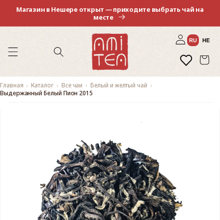
Перейти
Магазин в Нешере открыт — приходите выбрать чай на
к
месте
контенту
Войти
RU
HE
Избранное
Корзина
Главная
Каталог
Все чаи
Белый и желтый чай
Выдержанный Белый Пион 2015
Перейти к
информации
о продукте