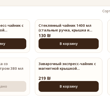
Сорт
есс-чайник с
Стеклянный чайник 1400 мл
−
ой
(стальные ручка, крышка и
л
фильтр)
130 ₪
ину
В корзину
а со
Заварочный экспресс-чайник с
тром 380 мл
магнитной крышкой
SAMADOYO 800 мл
219 ₪
дано
В корзину