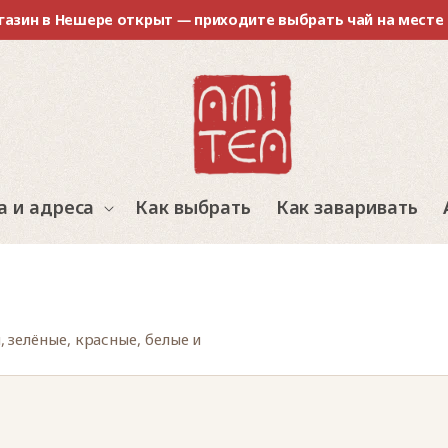
газин в Нешере открыт — приходите выбрать чай на месте
а и адреса
Как выбрать
Как заваривать
 зелёные, красные, белые и