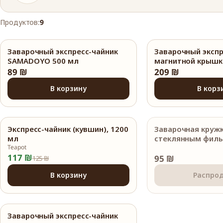
Продуктов:
9
Заварочный экспресс-чайник
Заварочный экспр
SAMADOYO 500 мл
магнитной крышк
SAMADOYO 500 м
89 ₪
209 ₪
В корзину
В корз
Экспресс-чайник (кувшин), 1200
Заварочная кружк
−6%
Распродано
мл
стеклянным филь
Teapot
117 ₪
95 ₪
125 ₪
В корзину
Распро
Заварочный экспресс-чайник