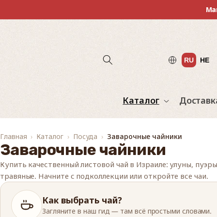
Перейти
Ма
к
контенту
RU
HE
Каталог
Доставк
Главная
Каталог
Посуда
Заварочные чайники
Заварочные чайники
Купить качественный листовой чай в Израиле: улуны, пуэры,
травяные. Начните с подколлекции или откройте все чаи.
Как выбрать чай?
Загляните в наш гид — там всё простыми словами.