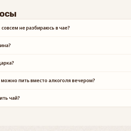
росы
я совсем не разбираюсь в чае?
еина?
дарка?
й можно пить вместо алкоголя вечером?
ить чай?