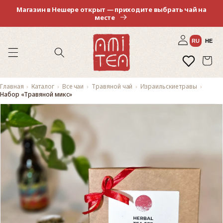
Перейти
Магазин в Нешере открыт — приходите выбрать чай на
к
месте
контенту
Войти
RU
HE
Избранное
Корзина
Главная
Каталог
Все чаи
Травяной чай
Израильские травы
Набор «Травяной микс»
Перейти к
информации
о продукте