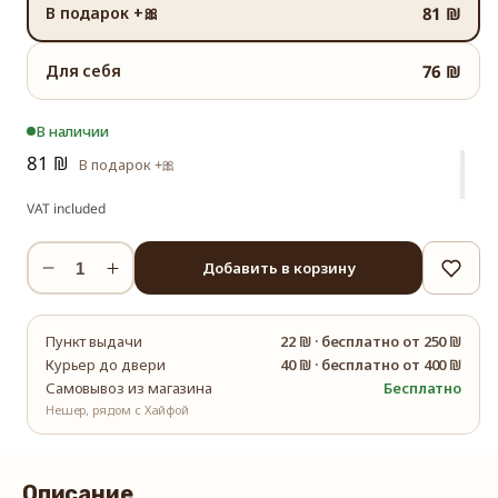
В подарок +🎀
81 ₪
Для себя
76 ₪
В наличии
81 ₪
В подарок +🎀
VAT included
Добавить в корзину
Уменьшить
Увеличить
количество
количество
Набор
Набор
Пункт выдачи
22 ₪
·
бесплатно от 250 ₪
«Травяной
«Травяной
Курьер до двери
40 ₪
·
бесплатно от 400 ₪
микс»
микс»
Самовывоз из магазина
Бесплатно
Нешер, рядом с Хайфой
Описание