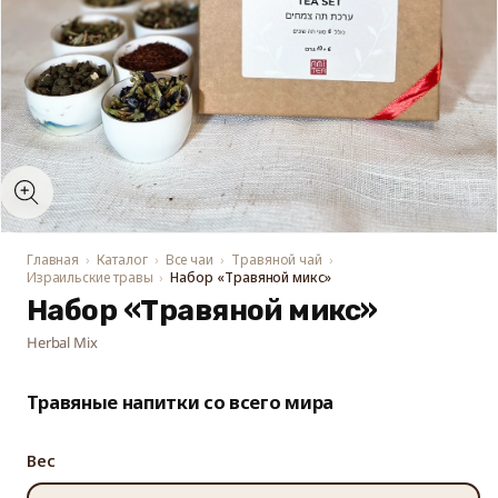
Открыть
медиа-
файлы
1
в
модальном
Главная
Каталог
Все чаи
Травяной чай
окне
Израильские травы
Набор «Травяной микс»
Набор «Травяной микс»
Herbal Mix
Травяные напитки со всего мира
Вес