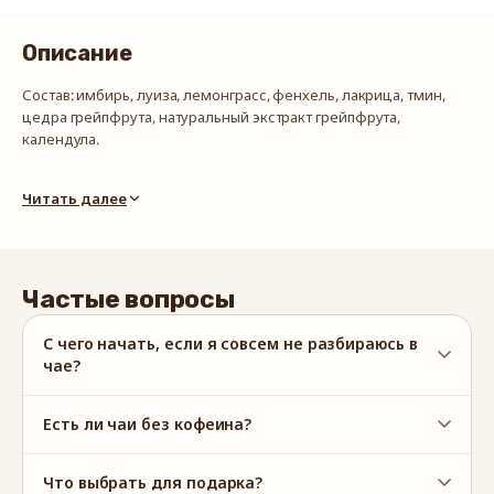
Описание
Состав: имбирь, луиза, лемонграсс, фенхель, лакрица, тмин,
цедра грейпфрута, натуральный экстракт грейпфрута,
календула.
Способ приготовления: 2-3 г на 100 мл воды (90-100°C),
Читать далее
настаивать 1-2 минуты. Мы советуем заваривать чай несколько
раз, постепенно увеличивая время настаивания.
Частые вопросы
С чего начать, если я совсем не разбираюсь в
чае?
Есть ли чаи без кофеина?
Что выбрать для подарка?