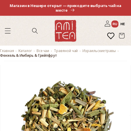
Перейти
Магазин в Нешере открыт — приходите выбрать чай на
к
месте
контенту
Войти
RU
HE
Избранное
Корзина
Главная
Каталог
Все чаи
Травяной чай
Израильские травы
Фенхель & Имбирь & Грейпфрут
Перейти к
информации
о продукте