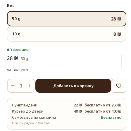
Вес
50 g
28 ₪
10 g
8 ₪
В наличии
28 ₪
50 g
VAT included
Добавить в корзину
Уменьшить
Увеличить
количество
количество
Фенхель
Фенхель
Пункт выдачи
22 ₪
·
бесплатно от 250 ₪
&amp;
&amp;
Курьер до двери
40 ₪
·
бесплатно от 400 ₪
Имбирь
Имбирь
Самовывоз из магазина
Бесплатно
&amp;
&amp;
Нешер, рядом с Хайфой
Грейпфрут
Грейпфрут