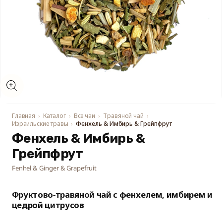
Открыть
медиа-
файлы
1
в
модальном
Главная
Каталог
Все чаи
Травяной чай
окне
Израильские травы
Фенхель & Имбирь & Грейпфрут
Фенхель & Имбирь &
Грейпфрут
Fenhel & Ginger & Grapefruit
Фруктово-травяной чай с фенхелем, имбирем и
цедрой цитрусов