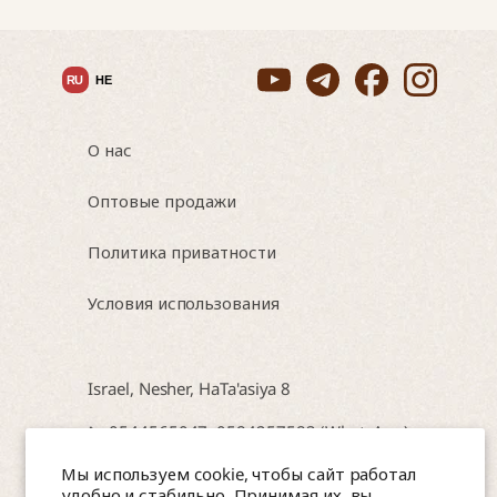
RU
HE
О нас
Оптовые продажи
Политика приватности
Условия использования
Israel, Nesher, HaTa'asiya 8
📞 0544565047, 0584257583 (WhatsApp)
Мы используем cookie, чтобы сайт работал
📩 amitea.co.il@gmail.com
удобно и стабильно. Принимая их, вы