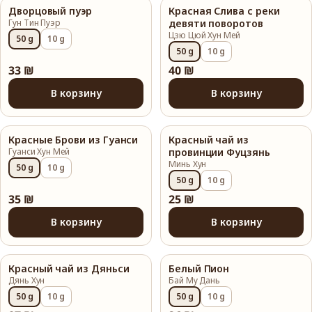
Дворцовый пуэр
Красная Слива с реки
Гун Тин Пуэр
девяти поворотов
Цзю Цюй Хун Мей
50 g
10 g
50 g
10 g
33 ₪
40 ₪
В корзину
В корзину
Красные Брови из Гуанси
Красный чай из
Гуанси Хун Мей
провинции Фуцзянь
Минь Хун
50 g
10 g
50 g
10 g
35 ₪
25 ₪
В корзину
В корзину
Красный чай из Дяньси
Белый Пион
Дянь Хун
Бай Му Дань
50 g
10 g
50 g
10 g