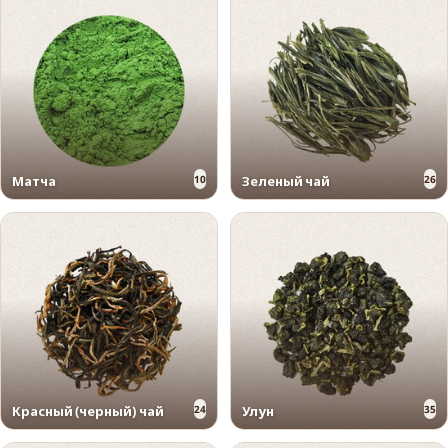
Матча
10
Зеленый чай
26
Красный (черный) чай
24
Улун
35