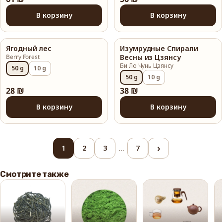
В корзину
В корзину
Ягодный лес
Изумрудные Спирали
Berry Forest
Весны из Цзянсу
Би Ло Чунь Цзянсу
50 g
10 g
50 g
10 g
28 ₪
38 ₪
В корзину
В корзину
›
1
2
3
…
7
Смотрите также