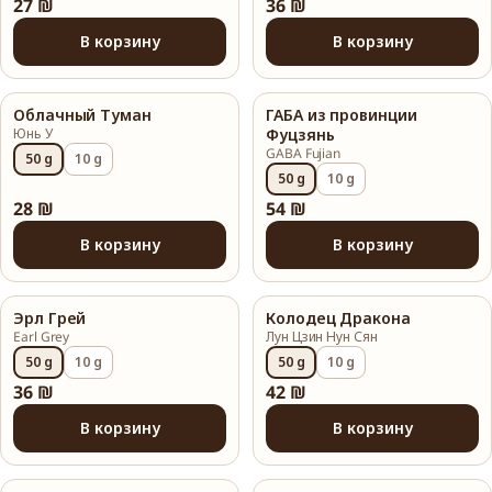
27 ₪
36 ₪
В корзину
В корзину
Облачный Туман
ГАБА из провинции
Юнь У
Фуцзянь
GABA Fujian
50 g
10 g
50 g
10 g
28 ₪
54 ₪
В корзину
В корзину
Эрл Грей
Колодец Дракона
Earl Grey
Лун Цзин Нун Сян
50 g
10 g
50 g
10 g
36 ₪
42 ₪
В корзину
В корзину