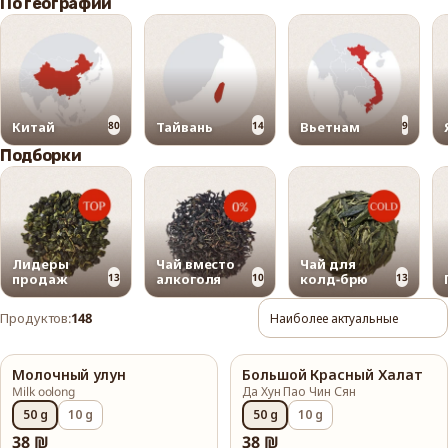
По географии
Китай
80
Тайвань
14
Вьетнам
9
Подборки
Лидеры
Чай вместо
Чай для
продаж
13
алкоголя
10
колд-брю
13
Продуктов:
148
Молочный улун
Большой Красный Халат
Milk oolong
Да Хун Пао Чин Сян
50 g
10 g
50 g
10 g
38 ₪
38 ₪