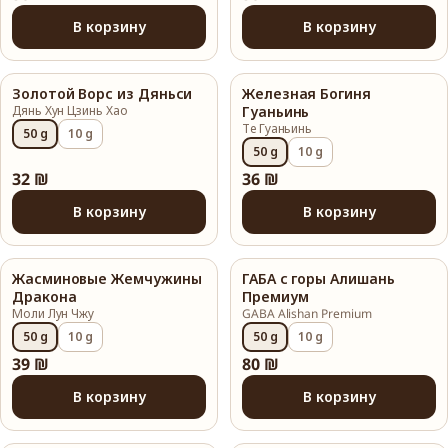
В корзину
В корзину
Золотой Ворс из Дяньси
Железная Богиня
Дянь Хун Цзинь Хао
Гуаньинь
Те Гуаньинь
50 g
10 g
50 g
10 g
32 ₪
36 ₪
В корзину
В корзину
Жасминовые Жемчужины
ГАБА с горы Алишань
Дракона
Премиум
Моли Лун Чжу
GABA Alishan Premium
50 g
10 g
50 g
10 g
39 ₪
80 ₪
В корзину
В корзину