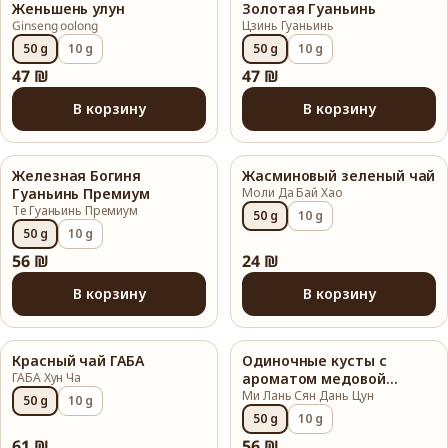
Женьшень улун
Золотая Гуаньинь
Ginseng oolong
Цзинь Гуаньинь
50 g
10 g
50 g
10 g
47 ₪
47 ₪
В корзину
В корзину
Железная Богиня
Жасминовый зеленый чай
Гуаньинь Премиум
Моли Да Бай Хао
Те Гуаньинь Премиум
50 g
10 g
50 g
10 g
56 ₪
24 ₪
В корзину
В корзину
Красный чай ГАБА
Одиночные кусты с
ГАБА Хун Ча
ароматом медовой
орхидеи
Ми Лань Сян Дань Цун
50 g
10 g
50 g
10 g
61 ₪
56 ₪