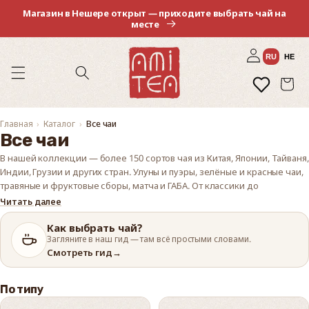
Перейти
Магазин в Нешере открыт — приходите выбрать чай на
к
месте
контенту
Войти
RU
HE
Избранное
Корзина
Главная
Каталог
Все чаи
Все чаи
В нашей коллекции — более 150 сортов чая из Китая, Японии, Тайваня,
Индии, Грузии и других стран. Улуны и пуэры, зелёные и красные чаи,
травяные и фруктовые сборы, матча и ГАБА. От классики до
эксклюзивов.
Читать далее
Заказывайте онлайн с доставкой по всему Израилю — бесплатно от
Как выбрать чай?
₪250, — или забирайте в магазине в Нешере. Не знаете, что выбрать?
Загляните в наш гид — там всё простыми словами.
Загляните в гид
Смотреть гид
→
«Как выбрать чай»
или возьмите
набор для знакомства
.
По типу