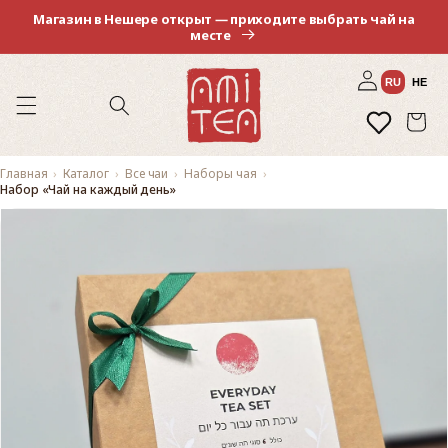
Перейти
Магазин в Нешере открыт — приходите выбрать чай на
к
месте
контенту
Войти
RU
HE
Избранное
Корзина
Главная
Каталог
Все чаи
Наборы чая
Набор «Чай на каждый день»
Перейти к
информации
о продукте