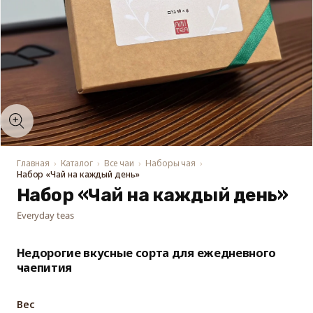
Открыть
медиа-
файлы
1
в
модальном
Главная
Каталог
Все чаи
Наборы чая
окне
Набор «Чай на каждый день»
Набор «Чай на каждый день»
Everyday teas
Недорогие вкусные сорта для ежедневного
чаепития
Вес