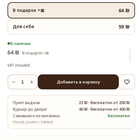
В подарок +🎀
64 ₪
Для себя
59 ₪
В наличии
64 ₪
В подарок +🎀
VAT included
Добавить в корзину
Уменьшить
Увеличить
количество
количество
Набор
Набор
Пункт выдачи
22 ₪
·
бесплатно от 250 ₪
«Чай
«Чай
Курьер до двери
40 ₪
·
бесплатно от 400 ₪
на
на
Самовывоз из магазина
Бесплатно
каждый
каждый
Нешер, рядом с Хайфой
день»
день»