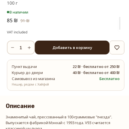
100 г
В наличии
85 ₪
91 ₪
VAT included
Добавить в корзину
Уменьшить
Увеличить
количество
количество
Шу
Шу
Пункт выдачи
22 ₪
·
бесплатно от 250 ₪
пуэр
пуэр
Курьер до двери
40 ₪
·
бесплатно от 400 ₪
в
в
Самовывоз из магазина
Бесплатно
форме
форме
Нешер, рядом с Хайфой
гнезда
гнезда
V93
V93
Описание
Знаменитый чай, прессованный в 100-граммовые "гнезда".
Выпускается фабрикой Мэнхай с 1993 года. V93 считается
классикой шу пуэра.