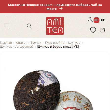
Перейти
Магазин в Нешере открыт — приходите выбрать чай на
к
месте
контенту
Войти
RU
HE
Избранное
Корзина
Главная
Каталог
Все чаи
Пуэр и хэй ча
Шу пуэр
Шу пуэр прессованный
Шу пуэр в форме гнезда V93
Перейти к
информации
о продукте