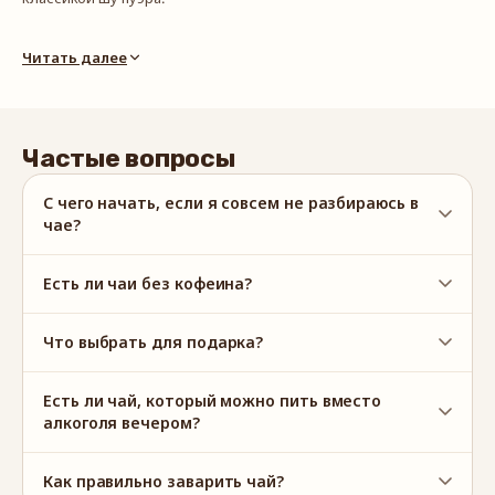
Сбор и прессовка: пр. Юньнань, Китай, 2022 г.
Читать далее
Способ приготовления: отломить от прессовки небольшой
кусочек, можно измельчить до чайных листьев. Промыть чай
(залить небольшим количеством горячей воды, сразу слить),
далее заваривать из расчета 2 г на 100 мл воды (~ 100°C),
Частые вопросы
настаивать 1-2 минуты. Мы советуем заваривать чай несколько
раз, постепенно увеличивая время настаивания.
С чего начать, если я совсем не разбираюсь в
чае?
Есть ли чаи без кофеина?
Что выбрать для подарка?
Есть ли чай, который можно пить вместо
алкоголя вечером?
Как правильно заварить чай?