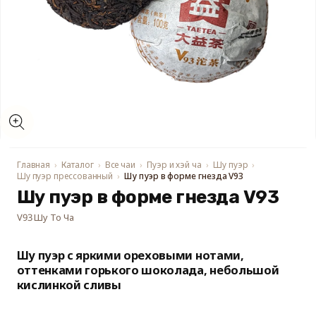
Открыть
медиа-
файлы
1
в
модальном
Главная
Каталог
Все чаи
Пуэр и хэй ча
Шу пуэр
окне
Шу пуэр прессованный
Шу пуэр в форме гнезда V93
Шу пуэр в форме гнезда V93
V93 Шу То Ча
Шу пуэр с яркими ореховыми нотами,
оттенками горького шоколада, небольшой
кислинкой сливы