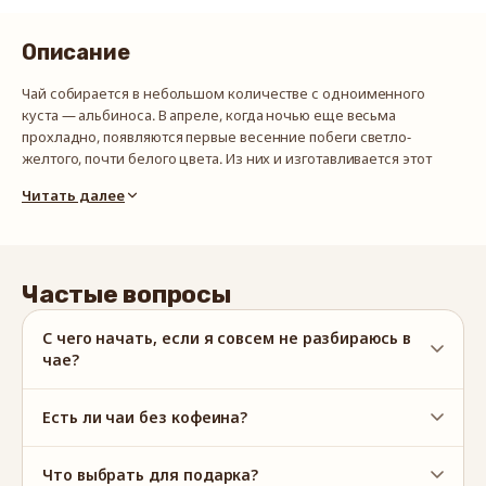
Описание
Чай собирается в небольшом количестве с одноименного
куста — альбиноса. В апреле, когда ночью еще весьма
прохладно, появляются первые весенние побеги светло-
желтого, почти белого цвета. Из них и изготавливается этот
уникальный чай. В год производят всего несколько сот
Читать далее
килограмм. Чай определенно для ценителей, требует очень
внимательного отношения. В большинстве случаев обладает
ощутимым расслабляющим воздействием. Один из самых
редких и дорогих сортов чая в мире.
Частые вопросы
С чего начать, если я совсем не разбираюсь в
чае?
Есть ли чаи без кофеина?
Что выбрать для подарка?