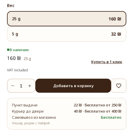
Вес
25 g
160 ₪
5 g
32 ₪
В наличии
160 ₪
25 g
Купить в 1 клик
VAT included
Добавить в корзину
Уменьшить
Увеличить
количество
количество
Белый
Белый
Пункт выдачи
22 ₪
·
бесплатно от 250 ₪
Петушиный
Петушиный
Курьер до двери
40 ₪
·
бесплатно от 400 ₪
Гребень
Гребень
Самовывоз из магазина
Бесплатно
Нешер, рядом с Хайфой