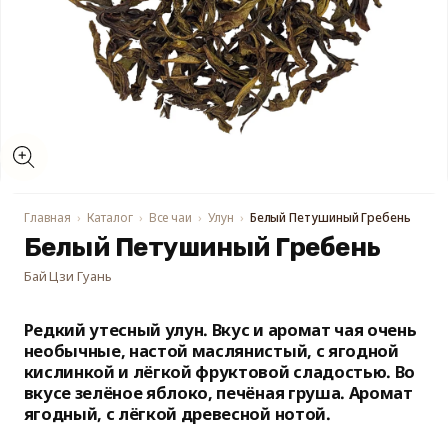
Открыть
медиа-
файлы
1
в
модальном
Главная
Каталог
Все чаи
Улун
Белый Петушиный Гребень
окне
Белый Петушиный Гребень
Бай Цзи Гуань
Редкий утесный улун. Вкус и аромат чая очень
необычные, настой маслянистый, с ягодной
кислинкой и лёгкой фруктовой сладостью. Во
вкусе зелёное яблоко, печёная груша. Аромат
ягодный, с лёгкой древесной нотой.