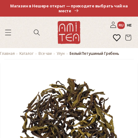
Перейти
Магазин в Нешере открыт — приходите выбрать чай на
к
месте
контенту
Войти
RU
HE
Избранное
Корзина
Главная
Каталог
Все чаи
Улун
Белый Петушиный Гребень
Перейти к
информации
о продукте