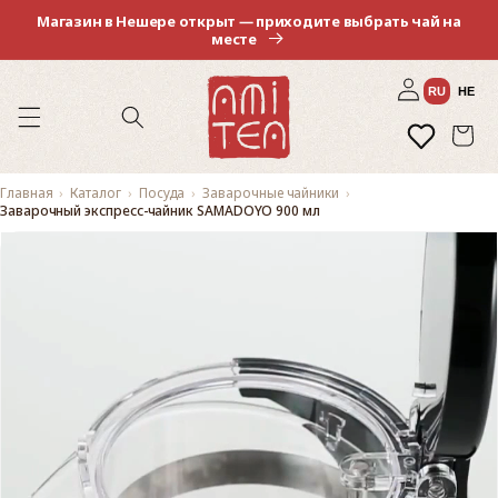
Перейти
Магазин в Нешере открыт — приходите выбрать чай на
к
месте
контенту
Войти
RU
HE
Избранное
Корзина
Главная
Каталог
Посуда
Заварочные чайники
Заварочный экспресс-чайник SAMADOYO 900 мл
Перейти к
информации
о продукте