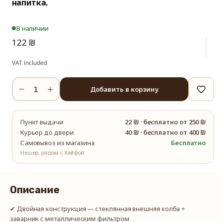
напитка.
В наличии
122 ₪
VAT included
Добавить в корзину
Уменьшить
Увеличить
количество
количество
Заварочный
Заварочный
Пункт выдачи
22 ₪
·
бесплатно от 250 ₪
экспресс-
экспресс-
Курьер до двери
40 ₪
·
бесплатно от 400 ₪
чайник
чайник
Самовывоз из магазина
Бесплатно
SAMADOYO
SAMADOYO
Нешер, рядом с Хайфой
900
900
мл
мл
Описание
✔ Двойная конструкция — стеклянная внешняя колба +
заварник с металлическим фильтром