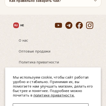
Как правильно заварить чай?
нержавеющая сталь
📌 Легкий уход: все детали легко очищаются
RU
HE
О нас
Оптовые продажи
Политика приватности
Условия использования
Мы используем cookie, чтобы сайт работал
удобно и стабильно. Принимая их, вы
помогаете нам улучшать магазин, делать его
быстрее и понятнее. Подробнее можно
Israel, Nesher, HaTa'asiya 8
почитать в
политике приватности.
📞 0544565047, 0584257583 (WhatsApp)