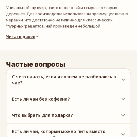
деревьев,
деревьев,
Уникальный шу пуэр, приготовленный из сырья со старых
2014
2014
деревьев. Для производства использованы преимущественно
(в
(в
черенки, что достаточно нетипично для классических
разлом)
разлом)
"пуэрных"рецептов. Чай произведен небольшой
экспериментальной партией и является коллекционной
Читать далее
редкостью.
Сбор и прессовка: пр. Юньнань, Китай, 2014 г.
Способ приготовления: отломить от прессовки небольшой
Частые вопросы
кусочек, можно измельчить до чайных листьев. Промыть чай
(залить небольшим количеством горячей воды, сразу слить),
С чего начать, если я совсем не разбираюсь в
далее заваривать из расчета 2 г на 100 мл воды (~ 100°C),
чае?
настаивать 1-2 минуты. Мы советуем заваривать чай несколько
раз, постепенно увеличивая время настаивания.
Есть ли чаи без кофеина?
Что выбрать для подарка?
Есть ли чай, который можно пить вместо