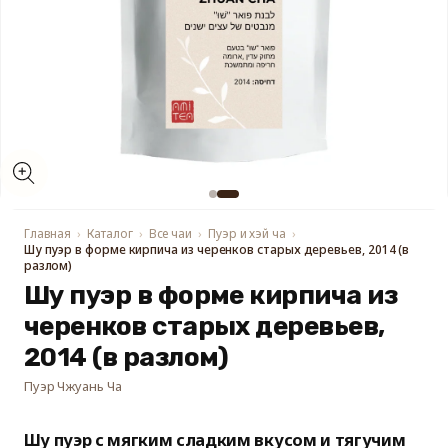
Открыть
медиа-
файлы
2
в
модальном
Главная
Каталог
Все чаи
Пуэр и хэй ча
окне
Шу пуэр в форме кирпича из черенков старых деревьев, 2014 (в
разлом)
Шу пуэр в форме кирпича из
черенков старых деревьев,
2014 (в разлом)
Пуэр Чжуань Ча
Шу пуэр с мягким сладким вкусом и тягучим