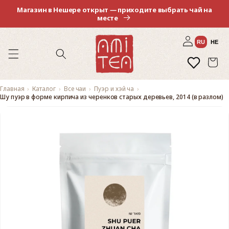
Перейти
Магазин в Нешере открыт — приходите выбрать чай на
к
месте
контенту
Войти
RU
HE
Избранное
Корзина
Главная
Каталог
Все чаи
Пуэр и хэй ча
Шу пуэр в форме кирпича из черенков старых деревьев, 2014 (в разлом)
Перейти к
Изображение
информации
2
о продукте
доступно
в
средстве
просмотра
галереи