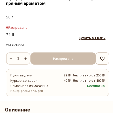
пряным ароматом
50 г
Распродано
31 ₪
Купить в 1 клик
VAT included
Распродано
Уменьшить
Увеличить
количество
количество
Шу
Шу
Пункт выдачи
22 ₪
·
бесплатно от 250 ₪
пуэр
пуэр
Курьер до двери
40 ₪
·
бесплатно от 400 ₪
в
в
Самовывоз из магазина
Бесплатно
форме
форме
Нешер, рядом с Хайфой
кирпича
кирпича
из
из
черенков
черенков
Описание
старых
старых