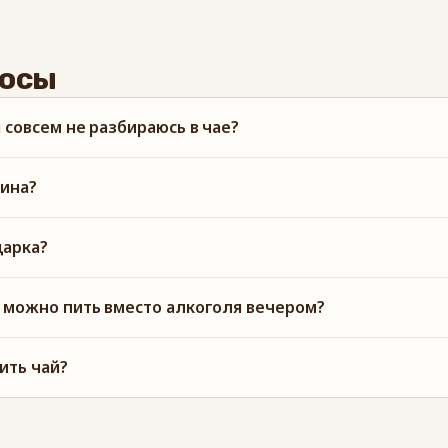
росы
я совсем не разбираюсь в чае?
еина?
дарка?
й можно пить вместо алкоголя вечером?
ить чай?