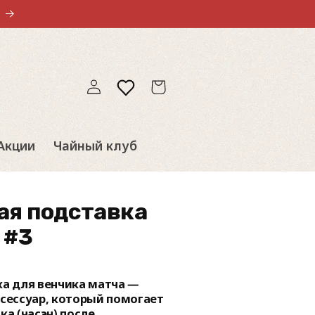
Войти
Избранное
Корзина
Акции
Чайный клуб
ая подставка
 #3
а для венчика матча —
сессуар, который помогает
а (часэн) после