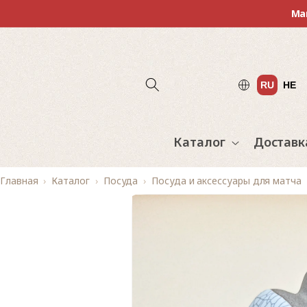
Перейти
Ма
к
контенту
RU
HE
Каталог
Доставк
Главная
Каталог
Посуда
Посуда и аксессуары для матча
Перейти к
Изображение
информации
2
о продукте
доступно
в
средстве
просмотра
галереи