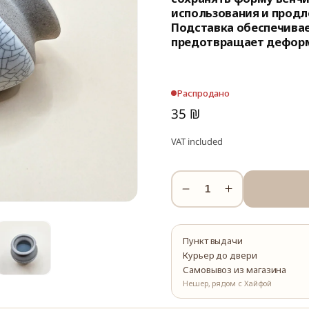
использования и продл
Подставка обеспечива
предотвращает дефор
Распродано
35 ₪
VAT included
Уменьшить
Увеличить
количество
количество
Керамическая
Керамическа
подставка
подставка
Пункт выдачи
для
для
Курьер до двери
Самовывоз из магазина
венчика
венчика
Нешер, рядом с Хайфой
#3
#3