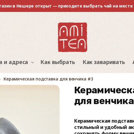
газин в Нешере открыт — приходите выбрать чай на месте
а и адреса
Как выбрать
Как заваривать
Керамическая подставка для венчика #3
Керамическ
для венчика
Керамическая подставк
стильный и удобный ак
сохранять форму венчик