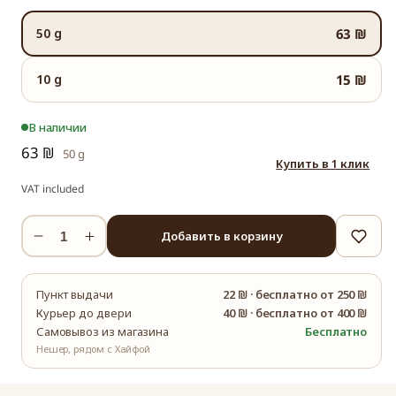
50 g
63 ₪
10 g
15 ₪
В наличии
63 ₪
50 g
Купить в 1 клик
VAT included
Добавить в корзину
Уменьшить
Увеличить
количество
количество
Чай-
Чай-
Пункт выдачи
22 ₪
·
бесплатно от 250 ₪
альбинос
альбинос
Курьер до двери
40 ₪
·
бесплатно от 400 ₪
из
из
Самовывоз из магазина
Бесплатно
Аньцзи
Аньцзи
Нешер, рядом с Хайфой