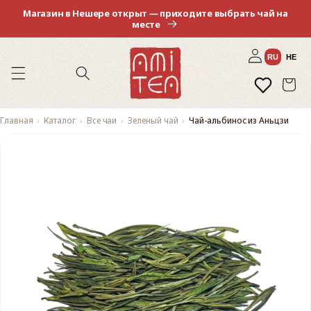
Перейти
Магазин в Нешере открыт — приходите выбрать чай на
к
месте
контенту
Войти
RU
HE
Избранное
Корзина
Главная
Каталог
Все чаи
Зеленый чай
Чай-альбинос из Аньцзи
Перейти к
информации
о продукте