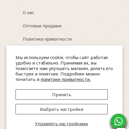
О нас
Оптовые продажи
Политика приватности
Условия использования
Мы используем cookie, чтобы сайт работал
удобно и стабильно. Принимая их, вы
помогаете нам улучшать магазин, делать его
быстрее и понятнее. Подробнее можно
Israel, Nesher, HaTa'asiya 8
почитать в
политике приватности.
📞 0544565047, 0584257583 (WhatsApp)
Принять
📩 amitea.co.il@gmail.com
Выбрать настройки
Управлять настройками