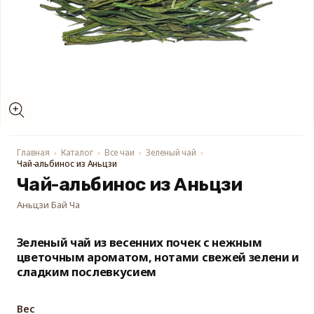
Открыть
медиа-
файлы
1
в
модальном
Главная
Каталог
Все чаи
Зеленый чай
окне
Чай-альбинос из Аньцзи
Чай-альбинос из Аньцзи
Аньцзи Бай Ча
Зеленый чай из весенних почек с нежным
цветочным ароматом, нотами свежей зелени и
сладким послевкусием
Вес