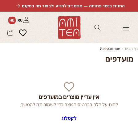
החנות בנשר פתוחה — מוזמנים להגיע ולבחור תה במקום
דלג לתוכן
התחברות
HE
RU
מועדפים
סל
 הבית
Избранное
מועדפים
אין עדיין מוצרים במועדפים
לחצו על הלב בכרטיס המוצר כדי לשמור תה להמשך.
לקטלוג