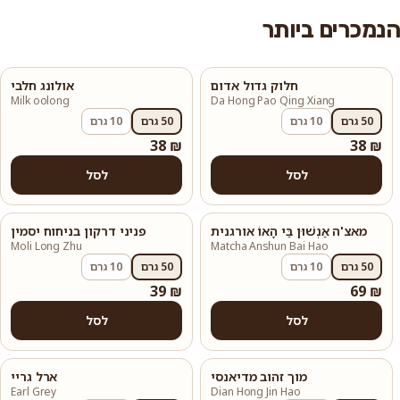
נמכרים ביותר
חלוק גדול אדום
אולונג חלבי
Milk oolong
Da Hong Pao Qing Xiang
50 גרם
10 גרם
50 גרם
10 גרם
38 ₪
38 ₪
לסל
לסל
מאצ'ה אַנְשׁוּן בַּי הָאוֹ אורגנית
פניני דרקון בניחוח יסמין
Moli Long Zhu
Matcha Anshun Bai Hao
50 גרם
10 גרם
50 גרם
10 גרם
39 ₪
69 ₪
לסל
לסל
מוך זהוב מדיאנסי
ארל גריי
Earl Grey
Dian Hong Jin Hao