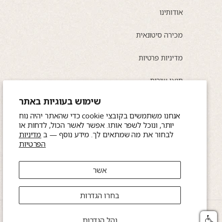
אודותינו
מכירה סיטונאית
מדיניות פרטיות
תנאי שירות
שימוש בעוגיות באתר
אנחנו משתמשים בקובצי cookie כדי שהאתר יהיה נוח
ישראל, נשר, התעשייה 8
יותר, ונוכל לשפר אותו. אפשר לאשר הכול, לדחות או
לבחור את מה שמתאים לך. מידע נוסף — ב
מדיניות
📞 0544565047, 0584257583 (WhatsApp)
הפרטיות
📩 amitea.co.il@gmail.com
אשר
בחרו הגדרות
שיטות
נהל הגדרות
Amitea
© 2026,